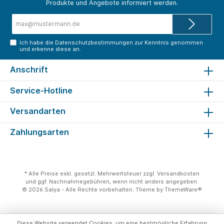
Produkte und Angebote informiert werden.
E-
Mail-
Adresse*
Ich habe die
Datenschutzbestimmungen
zur Kenntnis genommen
und erkenne diese an.
Anschrift
Service-Hotline
Versandarten
Zahlungsarten
* Alle Preise exkl. gesetzl. Mehrwertsteuer zzgl.
Versandkosten
und ggf. Nachnahmegebühren, wenn nicht anders angegeben.
© 2026 Salya - Alle Rechte vorbehalten. Theme by
ThemeWare®
Diese Website verwendet Cookies, um eine bestmögliche Erfahrung