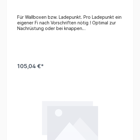
Für Wallboxen bzw. Ladepunkt. Pro Ladepunkt ein
eigener Fi nach Vorschriften nötig ! Optimal zur
Nachrüstung oder bei knappen
Platzverhältnissen. Kann einen vorhandenen LS
mit 4TE ersetzen ohne zusätzlichen Platzbedarf.
105,04 €*