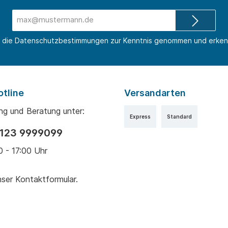
E-
Mail-
Adresse*
 die
Datenschutzbestimmungen
zur Kenntnis genommen und erken
otline
Versandarten
ng und Beratung unter:
Express
Standard
9123 9999099
0 - 17:00 Uhr
nser
Kontaktformular
.