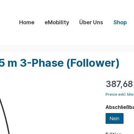
Home
eMobility
Über Uns
Shop
k Ladetechnik
Zubehör
,5 m 3-Phase (Follower)
387,68
Preise exkl. Mw
Abschließb
Nein