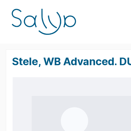
Salya Ladetechnik
RockBloc
Stele, WB Advanced.
Zur Kategorie Shop