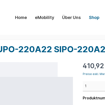
Home
eMobility
Über Uns
Shop
k Ladetechnik
Zubehör
 DUPO-220A22 SIPO-220A
410,92
Preise exkl. Mw
Produktnu